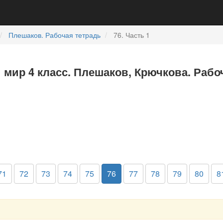
Плешаков. Рабочая тетрадь
76. Часть 1
мир 4 класс. Плешаков, Крючкова. Рабоч
71
72
73
74
75
76
77
78
79
80
8